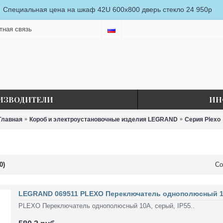
Специальная цена на шкаф 42U 600x800 дверь стекло 24 950р
тная связь
ИЗВОДИТЕЛИ
ИН
Главная
Короб и электроустановочные изделия LEGRAND
Серия Plexo
0)
Со
LEGRAND 069511 PLEXO Переключатель однополюсный 10
PLEXO Переключатель однополюсный 10A, серый, IP55..