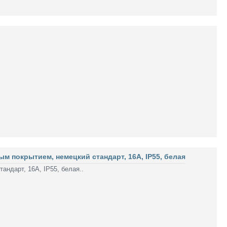
м покрытием, немецкий стандарт, 16А, IP55, белая
ндарт, 16А, IP55, белая..