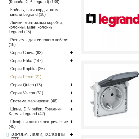
(Короба DLP Legrand)
(138)
Кабель, патч-корды, патч-
панели Legrand
(18)
Лючки, монтажные коробки,
колонны, мини колонны
Legrand
(25)
Разъемы для силового кабеля
(18)
+
Серия Cariva
(92)
+
Серия Etika
(147)
Серия Kaptika
(26)
Серия Plexo
(21)
+
Серия Quteo
(73)
+
Серия Valena
(61)
+
Система маркировки
(48)
+
Шины, DIN рейки, Гребенки,
Клемы Legrand
(42)
+
Шкафы и щиты электрические
(45)
+
КОРОБА, ЛЮКИ, КОЛОННЫ